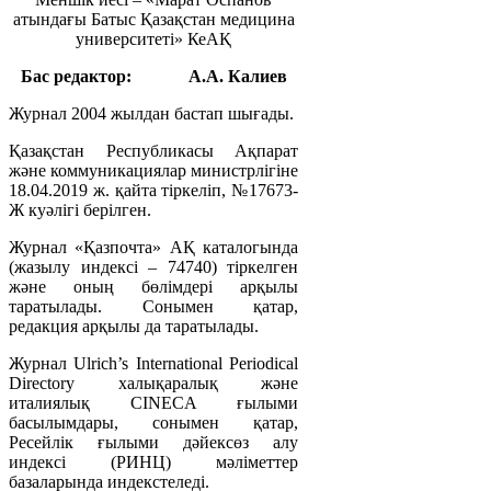
атындағы Батыс Қазақстан медицина
университеті» КеАҚ
Бас редактор:
А.А. Калиев
Журнал 2004 жылдан бастап шығады.
Қазақстан Республикасы Ақпарат
және коммуникациялар министрлігіне
18.04.2019 ж. қайта тіркеліп, №17673-
Ж куәлігі берілген.
Журнал «Қазпочта» АҚ каталогында
(жазылу индексі – 74740) тіркелген
және оның бөлімдері арқылы
таратылады. Сонымен қатар,
редакция арқылы да таратылады.
Журнал Ulrich’s International Periodical
Directory халықаралық және
италиялық CINECA ғылыми
басылымдары, сонымен қатар,
Ресейлік ғылыми дәйексөз алу
индексі (РИНЦ) мәліметтер
базаларында индекстеледі.