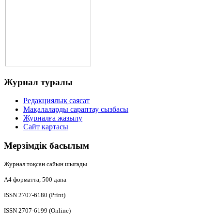
Журнал
туралы
Редакциялық саясат
Мақалаларды сараптау сызбасы
Журналға жазылу
Сайт картасы
Мерзімдік
басылым
Журнал тоқсан сайын шығады
А4
форматта, 500 дана
ISSN 2707-6180 (Print)
ISSN 2707-6199 (Online)