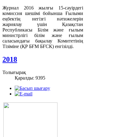
Журнал 2016 жылғы 15-сәуірдегі
комиссия шешімі бойынша Ғылыми
еңбектің негізгі нәтижелерін
жариялау үшін Қазақстан
Республикасы Білім және ғылым
министрлігі білім және ғылым
саласындағы бақылау Комитетінің
Тізіміне (ҚР БҒМ БҒСК) енгізілді.
2018
Толығырақ
Қаралды: 9395