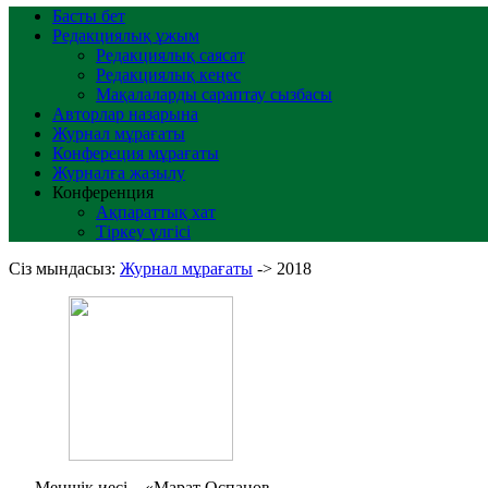
Басты бет
Редакциялық ұжым
Редакциялық саясат
Редакциялық кеңес
Мақалаларды сараптау сызбасы
Авторлар назарына
Журнал мұрағаты
Конфереция мұрағаты
Журналға жазылу
Конференция
Ақпараттық хат
Тіркеу үлгісі
Сіз мындасыз:
Журнал мұрағаты
->
2018
Меншік иесі – «Марат Оспанов