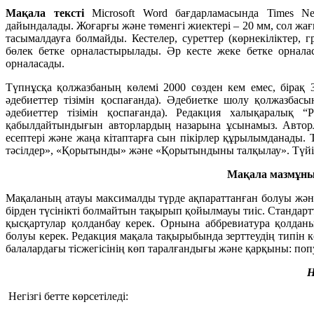
Мақала тексті
Microsoft Word бағдарламасында Times N
дайындалады. Жоғарғы және төменгі жиектері – 20 мм, сол жағ
тасымалдауға болмайды. Кестелер, суреттер (көрнекіліктер,
бөлек бетке орналастырылады. Әр кесте жеке бетке орнала
орналасады.
Түпнұсқа қолжазбаның көлемі 2000 сөзден кем емес, бірақ 3
әдебиеттер тізімін қоспағанда). Әдебиетке шолу қолжазбасы
әдебиеттер тізімін қоспағанда). Редакция халықаралық
қабылдайтындығын авторлардың назарына ұсынамыз. Авторл
есептері және жаңа кітаптарға сын пікірлер құрылымданады. Т
тәсілдер», «Қорытынды» және «Қорытындыны талқылау». Түйінд
Мақала мазмұны
Мақаланың атауы максималды түрде ақпараттанған болуы және
бірден түсінікті болмайтын тақырып қойылмауы тиіс. Стандар
қысқартулар қолданбау керек. Орнына аббревиатура қолдан
болуы керек. Редакция мақала тақырыбында зерттеудің типін
балалардағы тісжегісінің көп таралғандығы және қарқыны: поп
Н
Негізгі бетте көрсетіледі: