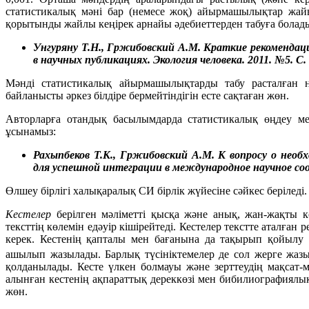
статистикалық мәні бар (немесе жоқ) айырмашылықтар жай
қорытынды жайлы кеңірек арнайы әдебиеттерден табуға болады
Унгуряну Т.Н., Гржибовский А.М. Краткие рекомендац
в научных публикациях. Экология человека. 2011. №5. С. 
Мәнді статистикалық айырмашылықтарды табу расталған 
байланысты әркез білдіре бермейтіндігін есте сақтаған жөн.
Авторларға отандық басылымдарда статистикалық өңдеу мен
ұсынамыз:
Рахыпбеков Т.К., Гржибовский А.М. К вопросу о нео
для успешной интеграции в международное научное сооб
Өлшеу бірлігі халықаралық СИ бірлік жүйесіне сәйкес беріледі.
Кестелер
берілген мәліметті қысқа және анық, жан-жақты к
тексттің көлемін едәуір кішірейтеді. Кестелер текстте аталға
керек. Кестенің қапталы мен бағанына да тақырып қойылу 
ашылып жазылады. Барлық түсініктемелер де сол жерге жазы
қолданылады. Кесте үлкен болмауы және зерттеудің мақсат-м
алынған кестенің ақпараттық дереккөзі мен бибилиографиялық
жөн.