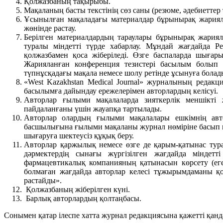
Қолжазбаның тақырыбы.
Мақаланың басты текстінің сөз саны (резюме, әдебиеттер т
Ұсынылған мақаладағы материалдар бұрынырақ жариял
жөнінде растау.
Берілген материалдардың тараулары бұрынырақ жариял
туралы міндетті түрде хабарлау. Мұндай жағдайда Р
қолжазбамен қоса жіберіледі. Өзге баспаларда шығар
Жарияланған конференция тезистері басылым болып 
түпнұсқадағы мақала немесе шолу ретінде ұсынуға болад
«West Kazakhstan Medical Journal» журналының редак
басылымға дайындау ережелерімен авторлардың келісуі.
Авторлар ғылыми мақалаларда зияткерлік меншікті
пайдаланғаны үшін жауапқа тартылады.
Авторлар олардың ғылыми мақалалары ешкімнің авт
басшылығына ғылыми мақаланы журнал нөміріне басып шы
шығаруға шектеусіз құқық беру.
Авторлар қаржылық немесе өзге де қарым-қатынас тура
дәрмектердің сынағы жүргізілген жағдайда міндетт
фармацевтикалық компанияның қатынасын көрсету (еге
болмаған жағдайда авторлар келесі тұжырымдаманы қо
растайды».
Қолжазбаның жіберілген күні.
Барлық авторлардың қолтаңбасы.
Сонымен қатар ілеспе хатта журнал редакциясына қажетті қанда