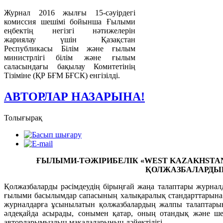
Журнал 2016 жылғы 15-сәуірдегі
комиссия шешімі бойынша Ғылыми
еңбектің негізгі нәтижелерін
жариялау үшін Қазақстан
Республикасы Білім және ғылым
министрлігі білім және ғылым
саласындағы бақылау Комитетінің
Тізіміне (ҚР БҒМ БҒСК) енгізілді.
АВТОРЛАР НАЗАРЫНА!
Толығырақ
ҒЫЛЫМИ-ТӘЖІРИБЕЛІК «
WEST KAZAKHSTA
ҚОЛЖАЗБАЛАРДЫ
Қолжазбаларды рәсімдеудің бірыңғай жаңа талаптары журнал
ғылыми басылымдар сапасының халықаралық стандарттарына с
журналдарға ұсынылатын қолжазбалардың жалпы талаптарына
әлдеқайда асырады, сонымен қатар, оның отандық және шет
авторларымыздың мақалаларының дәйектілігі.