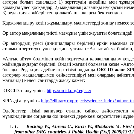
авторы болып саналады: 1) зерттеудің дизайны мен тұжыры
қомақты үлес қосқандар; 2) мақаланың алғашқы нұсқасын нем
3) редакцияға жіберілген қолжазбаны ақырғы бекіткендер.
Қаржыландыру көзін жұмылдыру, мәліметтерді жинау немесе з
Әр автор мақаланың тиісті мазмұны үшін жауапты болатындай 
Әр автордың үлесі (инициалдары беріледі) еркін нысанда си
аталмыш зерттеуге үлес қосқан тұлғалар «Алғыс айту» бөлімін
«Алғыс айту» бөлімінен кейін зерттеудің қаржыландыру көзд
жайында ақпарат беріледі. Ондай жағдай болмаған кезде «Авт
болады. Редакция әдебиеттер тізімі алдында
ORCID және S
авторлар мақалаларымен сәйкестендіруі мен олардың дәйектіл
жағдайда) келесі сайттарда жасау қажет:
ORCID-ті алу үшін -
https://orcid.org/register
SPIN-ді алу үшін -
http://elibrary.ru/projects/science_index/author_tu
Әдебиеттер тізімі ванкувер стиліне сәйкес дәйектелеті
мүмкіндігінше соңында doi индексі дереккөзі көрсетілгені дұр
1.
Böcking W., Ahrens U., Kirch W., Milakovic M. First 
from other DRG countries. J Public Health (Oxf) 2005;13:12