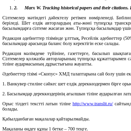
2.
Marx W. Tracking historical papers and their citations
Сілтемелер мәтіндегі дәйектелу ретімен нөмірленеді. Биб
беріледі. Шет елдік авторлардың аты-жөні түпнұсқа транскр
басылымдарға сілтеме жасаған жөн. Түпнұсқа басылымдар үшін 
Редакция әдебиеттер тізімінде ұлттық, Ресейлік әдебиеттер 
басылымдар арасында баланс болу керектігін еске салады.
Редакция мәлімдеме түйініне, газеттерге, басылып шықпағ
Сілтемелер қолжазба авторларының түпнұсқа құжаттарымен с
тіліне аудармасының дұрыстығына жауапты.
Әдебиеттер тізімі «Скопус» ХМД талаптарына сай болу үшін екі
1. Ванкувер стиліне сәйкес шет елдік дереккөздермен бірге орыс
2. Басылымдар дереккөздерінің ағылшын тіліне аударылған лат
Орыс тілдегі текстті латын тіліне
http://www.translit.ru/
сайтынд
болады.
Қабылданбаған мақалалар қайтарылмайды.
Мақаланы өңдеу құны 1 бетке – 700 теңге.