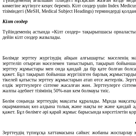
Түйіндеменің ағылшын тіліндегі нұсқасын жазған кезде ме
көмегіне жүгінуге кеңес береміз. Кілт сөздер үшін Index Medicus
тізіміндегі (MeSH, Medical Subject Headings) терминдерді қолда
Кілт сөздер
Түйіндеменің астында «Кілт сөздер» тақырыпшасы орналастыр
дейін кілт сөздер жазылады.
Бөлімде зерттеу жүргізудің айқын алғышарты: мәселенің
зерттеліп отырған мәселемен таныстырып, тақырып бойынша 
зерттеу жұмыстары мен онда қандай да бір қате болған болса 
қажет. Бұл тақырып бойынша жүргізілген барлық жұмыстарды
тікелей қатысты зерттеу жұмыстарын атап өтсе жетерлік. Зер
елдік зерттеулерге сілтеме жасалған жөн. Зерттеулерге сілте
жалпы әдебиет тізімінің 50%-нан кем болмауы тиіс.
Бөлім соңында зерттеудің мақсаты құралады. Мұнда мақсат
оқырманның көз алдына толық және нақты не және қандай әд
қажет. Бұл бөлімге әрі қарай жұмыс барысында көрсетілетін қо
Зерттеудің түпнұсқа хаттамасына сәйкес жобаны жоспарлау ке