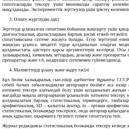
гипотезаларды тексеру үшін минималды сараптау көлеміні
мақұлданады. Эксперименттік зерттеулер үшін іріктеу көлемінің
Өлшеу жүргізудің әдісі
Зерттеуді ұсынылған сипаттама бойынша жаңғырту үшін қандай
диагностикалық араласулардың барлық рәсімі егжей-тегжейлі
сипаттамасына сілтеме жасауға болады. Егер зерттеуші өзі
жаңасын ұсынса, міндетті түрде қолданылып отырған мод
қолданыстағы әдістерге қарсы аргументтерін келтіреді. Осы
халықаралық), химиялық заттардың, дозалар және препаратты ен
препараттар және т.б. өндірушіге сілтемемен сүйемелденеді.
Мәліметтерді ұсыну және өңдеу тәсілі
Бұл бөлім халықаралық сын-пікір әдебиетіне бұрынғы СС
себебі болып табылғандықтан авторларға бөлімге аса назар
нәтижені тексере алатындай болу үшін қолданылып жатқан ө
жағдайда мақала авторларынан ұсынылған нәтижені тексеру м
қолданылатын барлық статистикалық терминдерге, таңбала
арифметикалық, SD – қалыпты ауытқу, m – орташа арифметикан
статистикалық болжамдар тексерілсе, онда авторлар қабылдағ
анық құрылып, оқырманға түсінікті тілмен сипатталуы тиіс.
Журнал редакциясы статистикалық болжамды тексеру кезінде жет