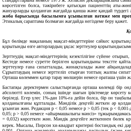
стандарттарына немесе 1975 ж. Хельсин декларациясына сәйкес
көрсетілген болса, тәжірибеге қатысқан пациенттің аты-жө
жануарларды қолданған жағдайда қанша және қандай түрдегі
жоба барысында басылымға ұсынылған нәтиже мен прото
Этикалық сараптама болмаған жағдайда негіздеме беру қажет.
Қ
Бұл бөлімде мақаланың мақсат-міндеттеріне сәйкес қорыты
қорытынды өзге авторлардың ұқсас зерттеулер қорытындысы
Зерттеудің мақсат-міндеттерінің кезектілігіне сүйене отырып
Кестеде немесе суретте берілген қорытындыны текстте қайта
зерттеулер ғана сипатталады, жинақталады және айқындалад
Сұрыптаудың немесе зерттеліп отырған топтың жалпы сипаттам
Орташа көлеммен қатар тарау мөлшерін немесе ораташа үшін жә
Бастапқы деректермен салыстырғанда орташа көлемді бір онд
абсолютті көлемін, соның ішінде шағын іріктемеде көрсету 
беріледі. Егер үлес 1%-дан 10%-ға дейін болса, бір он таңбал
қолданылғаны құпталады. Мәнділік деңгейі жеткен әр қолд
ұсынған жөн. Редакция р < 0,05 немесе р > 0,05 (тек p < 0,00
0,05; р > 0,05 немесе «айырмашылығы мәнсіз» тұжырымдамасы
= 0,032) көрсеткен жөн. Мәндік деңгейге жеткеннен бөлек к
керек. Мысалы, Пирсон хи-квадрат критериі бостандық екі дәре
0,001. Орташа мәндердің араларындағы растылық (және ке