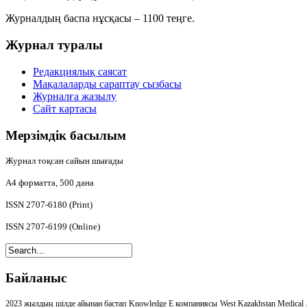
Журналдың баспа нұсқасы – 1100 теңге.
Журнал
туралы
Редакциялық саясат
Мақалаларды сараптау сызбасы
Журналға жазылу
Сайт картасы
Мерзімдік
басылым
Журнал тоқсан сайын шығады
А4
форматта, 500 дана
ISSN 2707-6180 (Print)
ISSN 2707-6199 (Online)
Байланыс
2023 жылдың шілде айынан бастап Knowledge E компаниясы West Kazakhstan Medical 