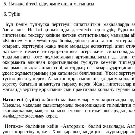
5. Нәтижені түсіндіру және оның мағынасы
6. Түйін
Бұл бөлім түпнұсқа зерттеуді сипаттайтын мақалаларда зе
басталады. Негізгі қорытынды дегеніміз зерттеудің бұрыны
гипотезаны тексеру кезінде жеткен статистикалық маңызды 
«Кіріспе» және «Әдістер» бөлімдерінде сипатталған материа
отырып, зерттеудің жаңа және маңызды аспекттері атап өтіле
нәтижеге немесе интерпретацияға әсері жете сипаттала
тақырыптағы өзге жұмыстардан артықшылығын да атап өту
оқырманға алынған қорытындыны түсінуге көмегін тигізеді.
оқырман анықтағаннан гөрі, автордың өзі назар аудартқанды
ұқсас жұмыстарының ара қатынасы белгіленеді. Ұқсас зертте
түсіндіріп өту керек. Алынған қорытындыны қолдану-қолдан
зерттеу бағытын анықтауға тырысу керек. Жаңа гипотезалар құ
жағдайда зерттеу қорытындысын практикада қолдану туралы кең
Нәтижені (түйін)
дәйексіз мәлімдемелар мен қорытындылард
Мысалы, мақалада салыстырмалы экономикалық тиімділіктің т
экономикалық мақсаттылығы туралы нәтиже шығарудың қаж
мәлімдеме жасалмау керек.
«Нәтиже» бөлімінен кейін «Авторлық» бөлімі жазылады. Ав
үлесі көрсетілу қажет. Халықаралық медицина журналдарыны