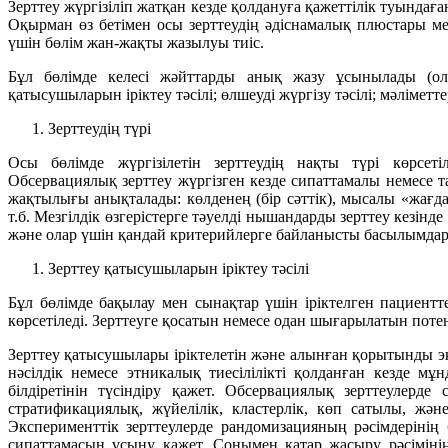
Зерттеу жүргізіліп жатқан кезде қолдануға қажеттілік туынд
Оқырман өз бетімен осы зерттеудің әдіснамалық плюстары м
үшін бөлім жан-жақты жазылуы тиіс.
Бұл бөлімде келесі жәйттарды анық жазу ұсынылады (олар
қатысушыларын іріктеу тәсілі; өлшеуді жүргізу тәсілі; мәліметт
Зерттеудің түрі
Осы бөлімде жүргізілетін зерттеудің нақты түрі көрсетіл
Обсервациялық зерттеу жүргізген кезде сипаттамалы немесе та
жақтылығы анықталады: көлденең (бір сәттік), мысалы «жағд
т.б. Мезгілдік өзгерістерге тәуелді нышандарды зерттеу кезі
және олар үшін қандай критерийлерге байланысты басылымдар і
Зерттеу қатысушыларын іріктеу тәсілі
Бұл бөлімде бақылау мен сынақтар үшін іріктелген пациен
көрсетіледі. Зерттеуге қосатын немесе одан шығарылатын пот
Зерттеу қатысушылары іріктелетін және алынған қорытынды 
нәсілдік немесе этникалық тиесілілікті қолданған кезде 
білдіретінін түсіндіру қажет. Обсервациялық зерттеулерде
стратификациялық, жүйелілік, кластерлік, көп сатылы, жә
Эксперименттік зерттеулерде рандомизацияның рәсімдерінің 
сипаттамасын ұсыну қажет. Сонымен қатар жасыру рәсімінің 