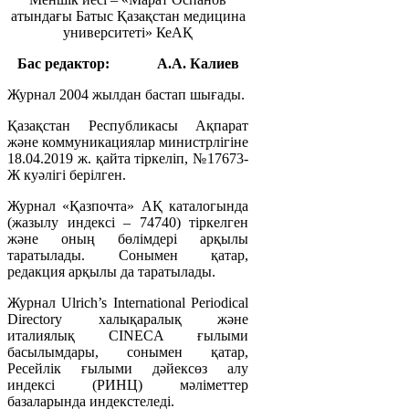
атындағы Батыс Қазақстан медицина
университеті» КеАҚ
Бас редактор:
А.А. Калиев
Журнал 2004 жылдан бастап шығады.
Қазақстан Республикасы Ақпарат
және коммуникациялар министрлігіне
18.04.2019 ж. қайта тіркеліп, №17673-
Ж куәлігі берілген.
Журнал «Қазпочта» АҚ каталогында
(жазылу индексі – 74740) тіркелген
және оның бөлімдері арқылы
таратылады. Сонымен қатар,
редакция арқылы да таратылады.
Журнал Ulrich’s International Periodical
Directory халықаралық және
италиялық CINECA ғылыми
басылымдары, сонымен қатар,
Ресейлік ғылыми дәйексөз алу
индексі (РИНЦ) мәліметтер
базаларында индекстеледі.