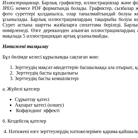
Иллюстрациялар.
Барлық графиктер, иллюстрациялар және фото
JPEG немесе PDF фор­матында болады. Графиктер, сызбалар
фото суреттері қолданылса, олар танылмайтындай болуы к
ұсынылады. Барлық иллюстрациялардың тақырыбы болуы кере
Сурет астына шартты жазбаларға сипаттама беріледі. Барл
нөмірленеді. Өзге дереккөзден алынған иллюстрациялардың а
мақалада 5 иллюстрациядан артық ұсынылмайды.
Нәтижені талқылау
Бұл бөлімде келесі құрылымды сақтаған жөн:
Зерттеудің мақсат-міндеттерін басшылыққа ала отырып, қ
Зерттеудің басты құндылығы
Зерттеудің басты кемшіліктері
а. Жүйелі қателер
Сұрыптау қатесі
Ақпарат қатесі (өлшеу)
Кофаундинг эффекті
б. Кездейсоқ қателер
4. Нәтижені өзге зерттеулердің нәтижелерімен қарама-қайшыл