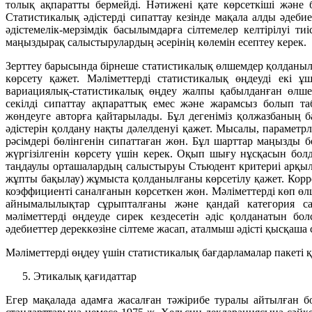
толық ақпаратты бермейді. Нәтижені қате көрсеткіші және б
Статистикалық әдістерді сипаттау кезінде мақала алды әдеби
әдістемелік-мерзімдік басылымдарға сілтемелер келтірілуі т
маңыздырақ салыстырулардың әсерінің көлемін есептеу керек.
Зерттеу барысында бірнеше статистикалық өлшемдер қолданыл
көрсету қажет. Мәліметтерді статистикалық өңдеуді екі ұш
вариациялық-статистикалық өңдеу жалпы қабылданған өлшем
секілді сипаттау ақпараттық емес және жарамсыз болып т
жөндеуге авторға қайтарылады. Бұл дегеніміз қолжазбаның 
әдістерін қолдану нақты дәлелденуі қажет. Мысалы, параметр
рәсімдері бөлінгенін сипаттаған жөн. Бұл шарттар маңызды 
жүргізілгенін көрсету үшін керек. Оқып шығу нұсқасын бол
таңдаулы орташалардың салыстыруы Стьюдент критериі арқылы 
жұпты бақылау) жұмыста қолданылғаны көрсетілу қажет. Корре
коэффициенті саналғанын көрсеткен жөн. Мәліметтерді көп өлш
айнымалылықтар сұрыпталғаны және қандай категория са
мәліметтерді өңдеуде сирек кездесетін әдіс қолданатын б
әдебиеттер дереккөзіне сілтеме жасап, аталмыш әдісті қысқаша 
Мәліметтерді өңдеу үшін статистикалық бағдарламалар пакеті қ
Этикалық қағидаттар
Егер мақалада адамға жасалған тәжірибе туралы айтылған б