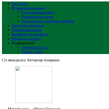
Басты бет
Редакциялық ұжым
Редакциялық саясат
Редакциялық кеңес
Мақалаларды сараптау сызбасы
Авторлар назарына
Журнал мұрағаты
Конфереция мұрағаты
Журналға жазылу
Конференция
Ақпараттық хат
Тіркеу үлгісі
Сіз мындасыз:
Авторлар назарына
Меншік иесі – «Марат Оспанов