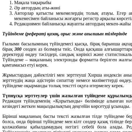
Мақала тақырыбы
Әр автордың аты-жөні
Авторлар қатысты мекемелердің толық атауы. Егер ав
мекемесімен байланысы жоғарғы регистр арқылы көрсеті
Редакциямен байланысқа жауапты автордың мекен-жайы
Түйіндеме (реферат) қазақ, орыс және ағылшын тілдерінде
Ғылыми басылымның түйіндемесі қысқа, бірақ барынша ақпа
бірақ
300
сөзден аз болмауы тиіс
.
Онда қасқаша алғышарттары ж
деректерді өңдеу тәсілдері, сандық көрінісі және статистика
Түйіндеме – мақаланың электронды форматта берілген жалғыз
қамтамасыз етуі керек.
Жұмыстардың дәйектілігі мен зерттеуші Хирша индексін аны
зерттеудің жаңа әдістерін сипаттау немесе мәліметтерді өңд
түйіндеме оқырманды толық текстті оқуға итермелеу керек.
Түпнұсқа зерттеулер үшін жазылған түйіндеме құрылымда
Редакция түйіндеменің «Қорытынды» бөлімінде алынған нә
кезіндегі жеткен маңыздылықтың деңгейін көрсетуді ұсынады.
Бірінші мақаланың басты тексті жазылған тілде түйіндеме бер
болса, онда бірінші түйіндеме мен кілт сөздер қазақ тілінде б
қолжазбаны қабылдамаудың негізгі себебі бола алады. Ре