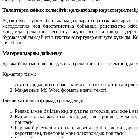
Талаптарға сәйкес келмейтін қолжазбалар қарастырылмай
Редакцияға түскен барлық мақалалар екі реттік жасырын р
методология мен биостатистика бойынша рецензентке жібер
жағдайда редакция есептеу жүргізілген алғашқы дер
бұрмаламайтындай етіп текстке өзгертулер енгізуге құқылы.
келісіледі.
Материалдарды дайындау
Қолжазбалар мен ілеспе құжаттар редакцияға тек электронды нұ
Құжаттар тізімі:
Авторлардың қолтаңбасы қойылған ілеспе хат (сканерлен
Мақаланың MS Word форматындағы тексті
Ілеспе хат
келесі формада рәсімделеді:
Редакциямен байланысқа жауапты автордың аты-жөні, ғы
Қатынасхатқа жауапты автордың электрондық мекенжай
поштасы.
Барлық бірлескен авторлардың аты-жөні, ғылыми дәреже
көрсетілген), телефоны және электрондық поштасы.