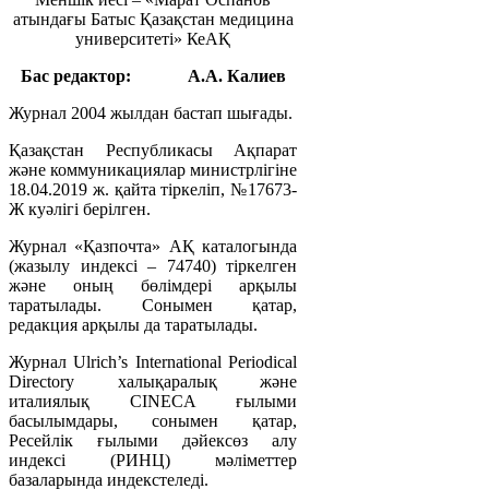
атындағы Батыс Қазақстан медицина
университеті» КеАҚ
Бас редактор:
А.А. Калиев
Журнал 2004 жылдан бастап шығады.
Қазақстан Республикасы Ақпарат
және коммуникациялар министрлігіне
18.04.2019 ж. қайта тіркеліп, №17673-
Ж куәлігі берілген.
Журнал «Қазпочта» АҚ каталогында
(жазылу индексі – 74740) тіркелген
және оның бөлімдері арқылы
таратылады. Сонымен қатар,
редакция арқылы да таратылады.
Журнал Ulrich’s International Periodical
Directory халықаралық және
италиялық CINECA ғылыми
басылымдары, сонымен қатар,
Ресейлік ғылыми дәйексөз алу
индексі (РИНЦ) мәліметтер
базаларында индекстеледі.