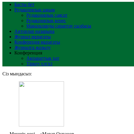
Басты бет
Редакциялық ұжым
Редакциялық саясат
Редакциялық кеңес
Мақалаларды сараптау сызбасы
Авторлар назарына
Журнал мұрағаты
Конфереция мұрағаты
Журналға жазылу
Конференция
Ақпараттық хат
Тіркеу үлгісі
Сіз мындасыз:
Меншік иесі – «Марат Оспанов