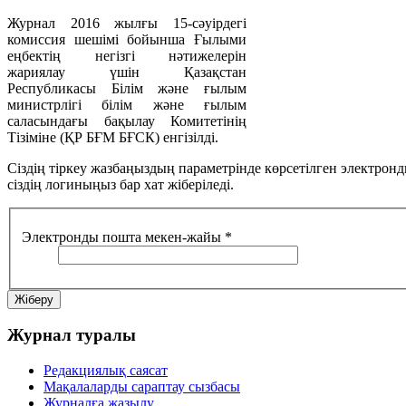
Журнал 2016 жылғы 15-сәуірдегі
комиссия шешімі бойынша Ғылыми
еңбектің негізгі нәтижелерін
жариялау үшін Қазақстан
Республикасы Білім және ғылым
министрлігі білім және ғылым
саласындағы бақылау Комитетінің
Тізіміне (ҚР БҒМ БҒСК) енгізілді.
Сіздің тіркеу жазбаңыздың параметрінде көрсетілген электронд
сіздің логиныңыз бар хат жіберіледі.
Электронды пошта мекен-жайы
*
Жіберу
Журнал
туралы
Редакциялық саясат
Мақалаларды сараптау сызбасы
Журналға жазылу