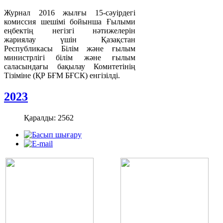
Журнал 2016 жылғы 15-сәуірдегі
комиссия шешімі бойынша Ғылыми
еңбектің негізгі нәтижелерін
жариялау үшін Қазақстан
Республикасы Білім және ғылым
министрлігі білім және ғылым
саласындағы бақылау Комитетінің
Тізіміне (ҚР БҒМ БҒСК) енгізілді.
2023
Қаралды: 2562