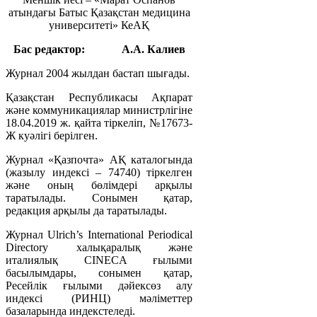
атындағы Батыс Қазақстан медицина
университеті» КеАҚ
Бас редактор:
А.А. Калиев
Журнал 2004 жылдан бастап шығады.
Қазақстан Республикасы Ақпарат
және коммуникациялар министрлігіне
18.04.2019 ж. қайта тіркеліп, №17673-
Ж куәлігі берілген.
Журнал «Қазпочта» АҚ каталогында
(жазылу индексі – 74740) тіркелген
және оның бөлімдері арқылы
таратылады. Сонымен қатар,
редакция арқылы да таратылады.
Журнал Ulrich’s International Periodical
Directory халықаралық және
италиялық CINECA ғылыми
басылымдары, сонымен қатар,
Ресейлік ғылыми дәйексөз алу
индексі (РИНЦ) мәліметтер
базаларында индекстеледі.