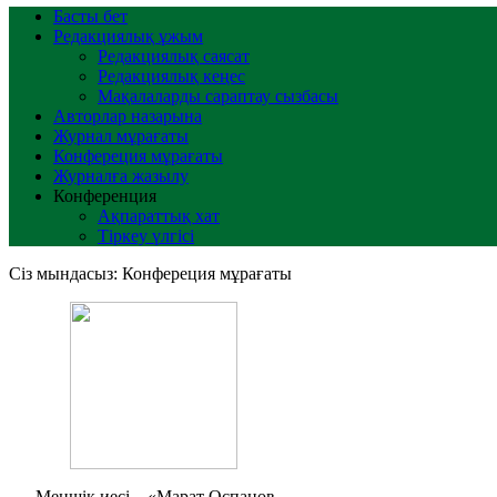
Басты бет
Редакциялық ұжым
Редакциялық саясат
Редакциялық кеңес
Мақалаларды сараптау сызбасы
Авторлар назарына
Журнал мұрағаты
Конфереция мұрағаты
Журналға жазылу
Конференция
Ақпараттық хат
Тіркеу үлгісі
Сіз мындасыз:
Конфереция мұрағаты
Меншік иесі – «Марат Оспанов