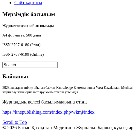
Сайт картасы
Мерзімдік
басылым
Журнал тоқсан сайын шығады
А4
форматта, 500 дана
ISSN 2707-6180 (Print)
ISSN 2707-6199 (Online)
Байланыс
2023 жылдың шілде айынан бастап Knowledge E компаниясы West Kazakhstan Medical 
жариялау және орналастыру қызметтерін ұсынады.
Журналдың келесі басылымдарына өтіңіз:
https://knepublishing.com/index.php/wkmj/index
Scroll to Top
© 2026 Батыс Қазақстан Медицина Журналы. Барлық құқықтар