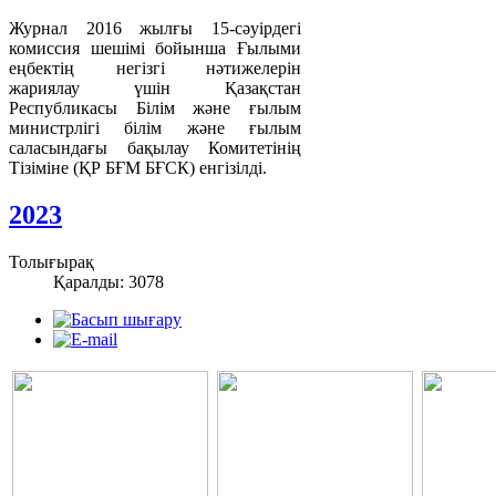
Журнал 2016 жылғы 15-сәуірдегі
комиссия шешімі бойынша Ғылыми
еңбектің негізгі нәтижелерін
жариялау үшін Қазақстан
Республикасы Білім және ғылым
министрлігі білім және ғылым
саласындағы бақылау Комитетінің
Тізіміне (ҚР БҒМ БҒСК) енгізілді.
2023
Толығырақ
Қаралды: 3078