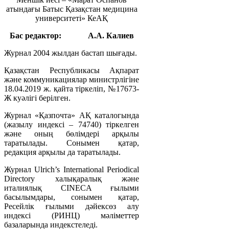
атындағы Батыс Қазақстан медицина
университеті» КеАҚ
Бас редактор:
А.А. Калиев
Журнал 2004 жылдан бастап шығады.
Қазақстан Республикасы Ақпарат
және коммуникациялар министрлігіне
18.04.2019 ж. қайта тіркеліп, №17673-
Ж куәлігі берілген.
Журнал «Қазпочта» АҚ каталогында
(жазылу индексі – 74740) тіркелген
және оның бөлімдері арқылы
таратылады. Сонымен қатар,
редакция арқылы да таратылады.
Журнал Ulrich’s International Periodical
Directory халықаралық және
италиялық CINECA ғылыми
басылымдары, сонымен қатар,
Ресейлік ғылыми дәйексөз алу
индексі (РИНЦ) мәліметтер
базаларында индекстеледі.