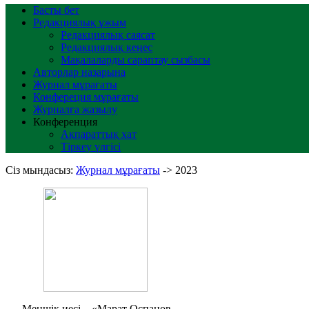
Басты бет
Редакциялық ұжым
Редакциялық саясат
Редакциялық кеңес
Мақалаларды сараптау сызбасы
Авторлар назарына
Журнал мұрағаты
Конфереция мұрағаты
Журналға жазылу
Конференция
Ақпараттық хат
Тіркеу үлгісі
Сіз мындасыз:
Журнал мұрағаты
->
2023
Меншік иесі – «Марат Оспанов