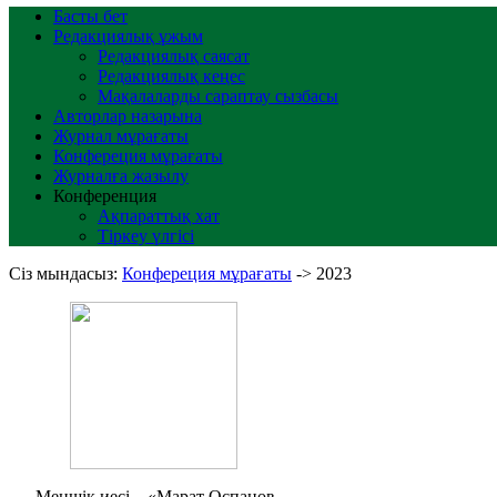
Басты бет
Редакциялық ұжым
Редакциялық саясат
Редакциялық кеңес
Мақалаларды сараптау сызбасы
Авторлар назарына
Журнал мұрағаты
Конфереция мұрағаты
Журналға жазылу
Конференция
Ақпараттық хат
Тіркеу үлгісі
Сіз мындасыз:
Конфереция мұрағаты
->
2023
Меншік иесі – «Марат Оспанов