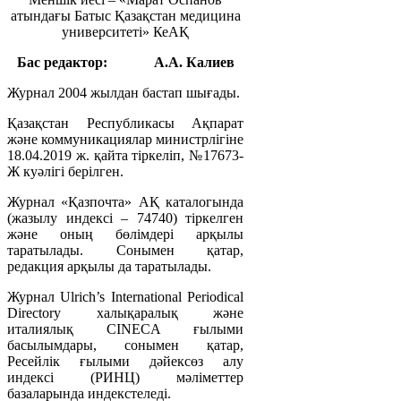
атындағы Батыс Қазақстан медицина
университеті» КеАҚ
Бас редактор:
А.А. Калиев
Журнал 2004 жылдан бастап шығады.
Қазақстан Республикасы Ақпарат
және коммуникациялар министрлігіне
18.04.2019 ж. қайта тіркеліп, №17673-
Ж куәлігі берілген.
Журнал «Қазпочта» АҚ каталогында
(жазылу индексі – 74740) тіркелген
және оның бөлімдері арқылы
таратылады. Сонымен қатар,
редакция арқылы да таратылады.
Журнал Ulrich’s International Periodical
Directory халықаралық және
италиялық CINECA ғылыми
басылымдары, сонымен қатар,
Ресейлік ғылыми дәйексөз алу
индексі (РИНЦ) мәліметтер
базаларында индекстеледі.