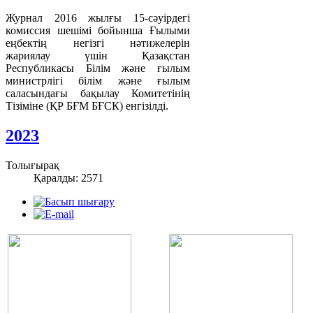
Журнал 2016 жылғы 15-сәуірдегі
комиссия шешімі бойынша Ғылыми
еңбектің негізгі нәтижелерін
жариялау үшін Қазақстан
Республикасы Білім және ғылым
министрлігі білім және ғылым
саласындағы бақылау Комитетінің
Тізіміне (ҚР БҒМ БҒСК) енгізілді.
2023
Толығырақ
Қаралды: 2571