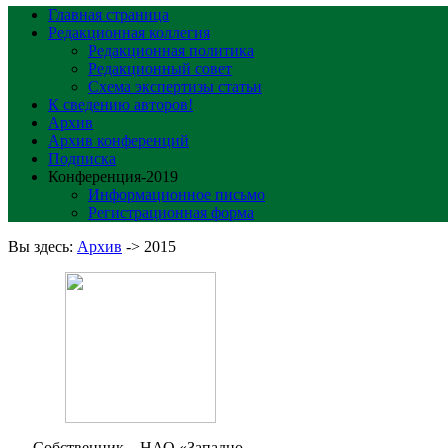
Главная страница
Редакционная коллегия
Редакционная политика
Редакционный совет
Схема экспертизы статьи
К сведению авторов!
Архив
Архив конференций
Подписка
Конференция-2019
Информационное письмо
Регистрационная форма
Вы здесь:
Архив
->
2015
Собственник – НАО «Западно-