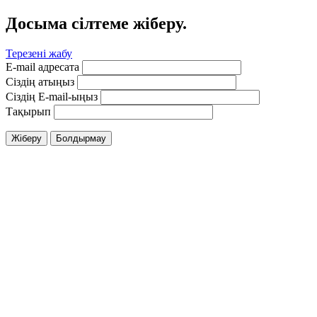
Досыма сілтеме жіберу.
Терезені жабу
E-mail адресата
Сіздің атыңыз
Сіздің E-mail-ыңыз
Тақырып
Жіберу
Болдырмау