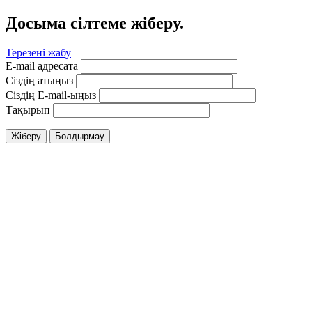
Досыма сілтеме жіберу.
Терезені жабу
E-mail адресата
Сіздің атыңыз
Сіздің E-mail-ыңыз
Тақырып
Жіберу
Болдырмау