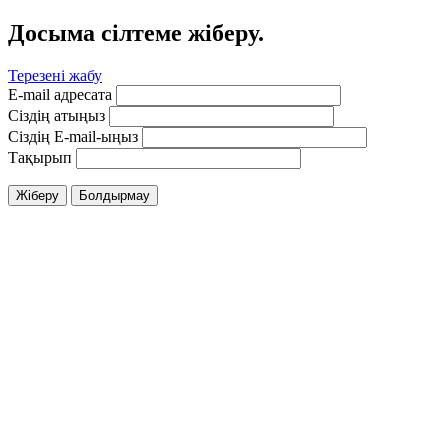
Досыма сілтеме жіберу.
Терезені жабу
E-mail адресата
Сіздің атыңыз
Сіздің E-mail-ыңыз
Тақырып
Жіберу
Болдырмау